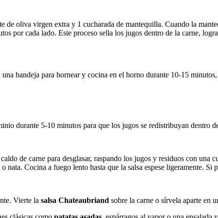
e de oliva virgen extra y 1 cucharada de mantequilla. Cuando la mantequi
tos por cada lado. Este proceso sella los jugos dentro de la carne, logr
 a una bandeja para hornear y cocina en el horno durante 10-15 minuto
minio durante 5-10 minutos para que los jugos se redistribuyan dentro de
 caldo de carne para desglasar, raspando los jugos y residuos con una c
o nata. Cocina a fuego lento hasta que la salsa espese ligeramente. Si p
nte. Vierte la
salsa Chateaubriand
sobre la carne o sírvela aparte en u
nes clásicas como
patatas asadas
, espárragos al vapor o una ensalada v