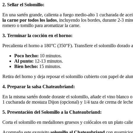
2. Sellar el Solomillo:
En una sartén grande, calienta a fuego medio-alto 1 cucharada de aceit
la carne por todos los lados
, incluyendo los bordes, durante 2-3 minu
romero o tomillo para aromatizar la carne.
3. Terminar la cocción en el horno:
Precalienta el horno a 180°C (350°F). Transfiere el solomillo dorado
Poco hecho:
10 minutos.
Al punto:
12-13 minutos.
Bien hecho:
15 minutos.
Retira del horno y deja reposar el solomillo cubierto con papel de alu
4. Preparar la salsa Chateaubriand:
En la misma sartén donde doraste el solomillo, añade el vino blanco o
1 cucharada de mostaza Dijon (opcional) y 1/4 taza de crema de leche 
5. Presentación del Solomillo a la Chateaubriand:
Corta el solomillo en medallones gruesos y colócalos en un plato calie
Acompaña este exquisito
solomillo al Chateaubriand
con guarnicio