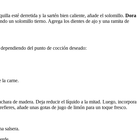
lla esté derretida y la sartén bien caliente, añade el solomillo.
Dora
ando un solomillo tierno. Agrega los dientes de ajo y una ramita de
s, dependiendo del punto de cocción deseado:
 la carne.
uchara de madera. Deja reducir el líquido a la mitad. Luego, incorpora
refieres, añade unas gotas de jugo de limón para un toque fresco.
na salsera.
erde.