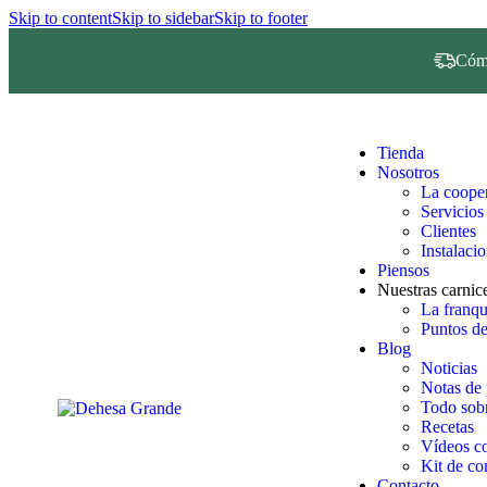
Skip to content
Skip to sidebar
Skip to footer
Cómo
Tienda
Nosotros
La cooper
Servicios
Clientes
Instalaci
Piensos
Nuestras carnice
La franq
Puntos de
Blog
Noticias
Notas de 
Todo sobr
Recetas
Vídeos co
Kit de c
Contacto