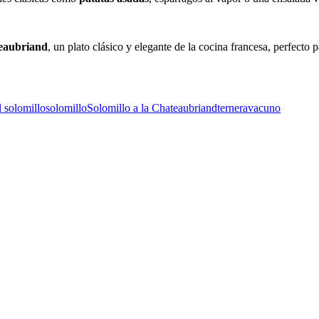
teaubriand
, un plato clásico y elegante de la cocina francesa, perfecto
l solomillo
solomillo
Solomillo a la Chateaubriand
ternera
vacuno