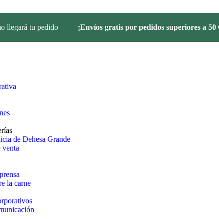
 llegará tu pedido
¡Envíos gratis por pedidos superiores a 50 
ativa
ones
rías
uicia de Dehesa Grande
 venta
prensa
e la carne
rporativos
omunicación