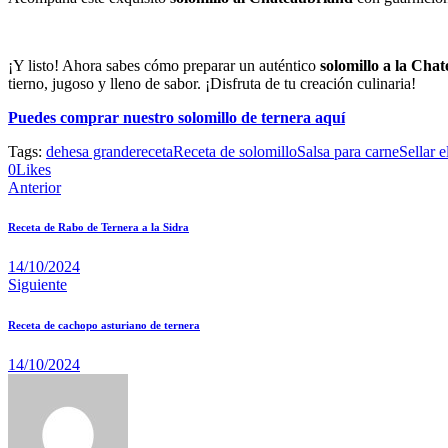
¡Y listo! Ahora sabes cómo preparar un auténtico
solomillo a la Cha
tierno, jugoso y lleno de sabor. ¡Disfruta de tu creación culinaria!
Puedes comprar nuestro solomillo de ternera aquí
Tags:
dehesa grande
receta
Receta de solomillo
Salsa para carne
Sellar e
0
Likes
Anterior
Receta de Rabo de Ternera a la Sidra
14/10/2024
Siguiente
Receta de cachopo asturiano de ternera
14/10/2024