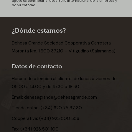
apoyo es contribuir al desarrollo internacional de la empresa y
de su entorno.
¿Dónde estamos?
Dehesa Grande Sociedad Cooperativa Carretera
Moronta Km. 1,300 37210 – Vitigudino (Salamanca)
Datos de contacto
Horario de atención al cliente: de lunes a viernes de
09:00 a 14:00 y de 15:30 a 18:30
Email:
dehesagrande@dehesagrande.com
Tienda online:
(+34) 620 75 87 30
Cooperativa:
(+34) 923 500 356
Fax:
(+34) 923 501 100