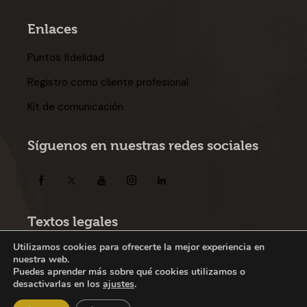
Enlaces
Puntos fidelidad
Registro como cliente profesional
Kit de comunicación
Síguenos en nuestras redes sociales
Textos legales
Política de privacidad
|
Política de
Utilizamos cookies para ofrecerte la mejor experiencia en
nuestra web.
cookies
|
Aviso legal
|
Condiciones
Puedes aprender más sobre qué cookies utilizamos o
desactivarlas en los
ajustes
.