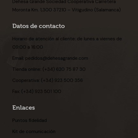
Dehesa Grande Sociedad Cooperativa Carretera
Moronta Km. 1,300 37210 – Vitigudino (Salamanca)
Datos de contacto
Horario de atención al cliente: de lunes a viernes de
09:00 a 16:00
Email:
pedidos@dehesagrande.com
Tienda online:
(+34) 620 75 87 30
Cooperativa:
(+34) 923 500 356
Fax:
(+34) 923 501 100
Enlaces
Puntos fidelidad
Kit de comunicación