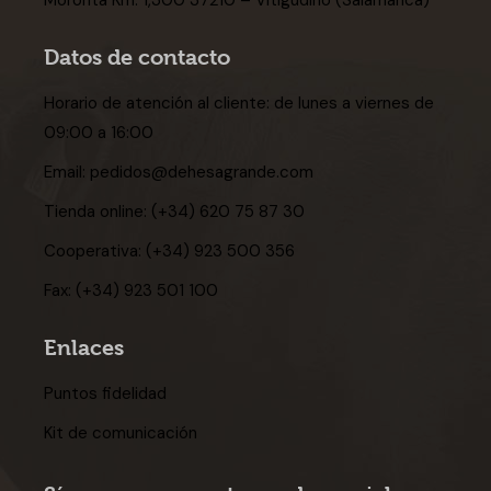
Moronta Km. 1,300 37210 – Vitigudino (Salamanca)
Datos de contacto
Horario de atención al cliente: de lunes a viernes de
09:00 a 16:00
Email:
pedidos@dehesagrande.com
Tienda online:
(+34) 620 75 87 30
Cooperativa:
(+34) 923 500 356
Fax:
(+34) 923 501 100
Enlaces
Puntos fidelidad
Kit de comunicación