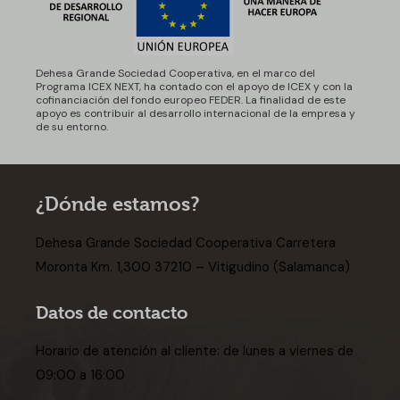
Dehesa Grande Sociedad Cooperativa, en el marco del
Programa ICEX NEXT, ha contado con el apoyo de ICEX y con la
cofinanciación del fondo europeo FEDER. La finalidad de este
apoyo es contribuir al desarrollo internacional de la empresa y
de su entorno.
¿Dónde estamos?
Dehesa Grande Sociedad Cooperativa Carretera
Moronta Km. 1,300 37210 – Vitigudino (Salamanca)
Datos de contacto
Horario de atención al cliente: de lunes a viernes de
09:00 a 16:00