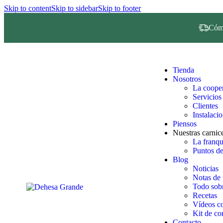
Skip to content
Skip to sidebar
Skip to footer
Cómo
Tienda
Nosotros
La cooper
Servicios
Clientes
Instalaci
Piensos
Nuestras carnice
La franq
Puntos de
Blog
Noticias
Notas de 
Todo sobr
Recetas
Vídeos co
Kit de c
Contacto