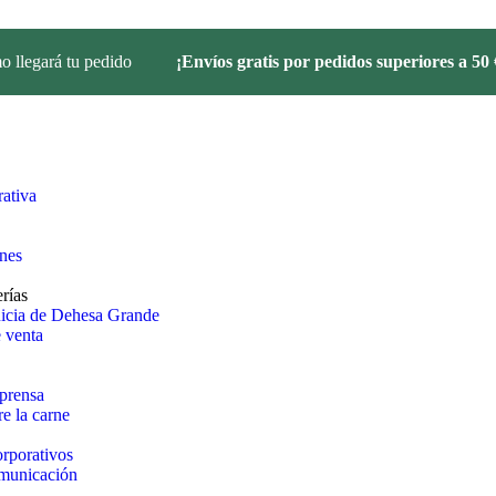
 llegará tu pedido
¡Envíos gratis por pedidos superiores a 50 
ativa
ones
rías
uicia de Dehesa Grande
 venta
prensa
e la carne
rporativos
omunicación