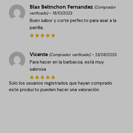
4
de 5
Blas Belinchon Fernandez
(Comprador
verificado)
–
18/10/2023
Buen sabor y corte perfecto para asar a la
parrilla.
Valorado
con
5
de
5
Vicente
(Comprador verificado)
–
23/08/2023
Para hacer en la barbacoa, está muy
sabrosa
Solo los usuarios registrados que hayan comprado
Valorado
con
5
de
este producto pueden hacer una valoración.
5