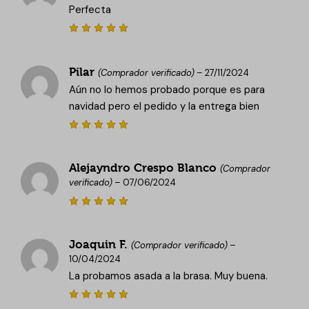
Perfecta
Valorado
con
5
de
5
Pilar
(Comprador verificado)
–
27/11/2024
Aún no lo hemos probado porque es para
navidad pero el pedido y la entrega bien
Valorado
con
5
de
5
Alejayndro Crespo Blanco
(Comprador
verificado)
–
07/06/2024
Valorado
con
5
de
5
Joaquin F.
(Comprador verificado)
–
10/04/2024
La probamos asada a la brasa. Muy buena.
Valorado