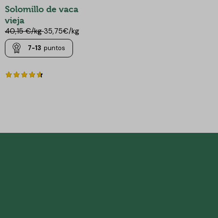
Solomillo de vaca
vieja
40,15 €/kg
35,75€/kg
7-13
puntos
Valorado
con
4.67
de 5