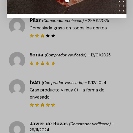
Valora
do con
4
de 5
Pilar
(Comprador verificado)
–
28/01/2025
Demasiada grasa en todos los cortes
Valor
ado
con
3
Sonia
de 5
(Comprador verificado)
–
12/01/2025
Valorado
con
5
de
5
Iván
(Comprador verificado)
–
11/12/2024
Gran producto y muy útil la forma de
envasado.
Valorado
con
5
de
5
Javier de Rozas
(Comprador verificado)
–
29/11/2024