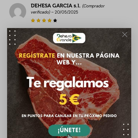
5
DEHESA GARCIA s.l.
(Comprador
verificado)
–
20/05/2025
Valora
do con
4
de 5
Sonia
(Comprador verificado)
–
19/02/2025
Valorado
con
5
de
5
Anónimo
(Comprador verificado)
–
19/02/2025
Valorado
con
5
de
5
Vicente Illán Guirao
(Comprador
verificado)
–
29/01/2025
En la barbacoa o en el horno y también
para guisos, muy buena y muy tierna!!
Recomdable.