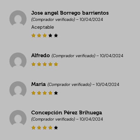
con
5
de
5
Jose angel Borrego barrientos
(Comprador verificado)
–
10/04/2024
Aceptable
Valor
ado
con
3
Alfredo
de 5
(Comprador verificado)
–
10/04/2024
Valorado
con
5
de
5
Maria
(Comprador verificado)
–
10/04/2024
Valora
do con
4
de 5
Concepción Pérez Brihuega
(Comprador verificado)
–
10/04/2024
Valora
do con