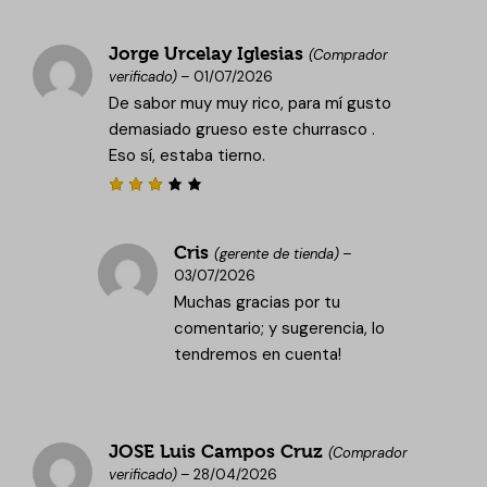
Valorado
con
5
de
5
Jorge Urcelay Iglesias
(Comprador
verificado)
–
01/07/2026
De sabor muy muy rico, para mí gusto
demasiado grueso este churrasco .
Eso sí, estaba tierno.
Valor
ado
con
3
Cris
de 5
(gerente de tienda)
–
03/07/2026
Muchas gracias por tu
comentario; y sugerencia, lo
tendremos en cuenta!
JOSE Luis Campos Cruz
(Comprador
verificado)
–
28/04/2026