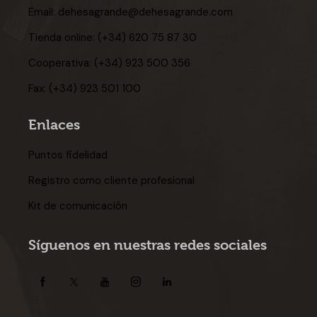
Email:
dehesagrande@dehesagrande.com
Tienda online:
(+34) 620 75 87 30
Cooperativa:
(+34) 923 500 356
Fax:
(+34) 923 501 100
Enlaces
Puntos fidelidad
Registro como cliente profesional
Kit de comunicación
Síguenos en nuestras redes sociales