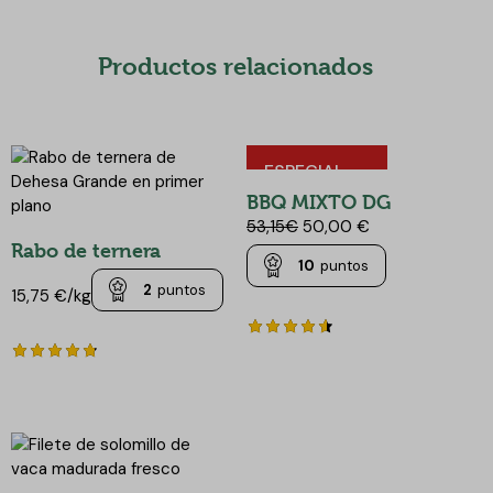
Productos relacionados
ESPECIAL
BARBACOAS
BBQ MIXTO DG
53,15€
50,00 €
Rabo de ternera
10
puntos
2
puntos
15,75 €/kg
Valorado
con
Valorado
4.63
con
de 5
4.83
de 5