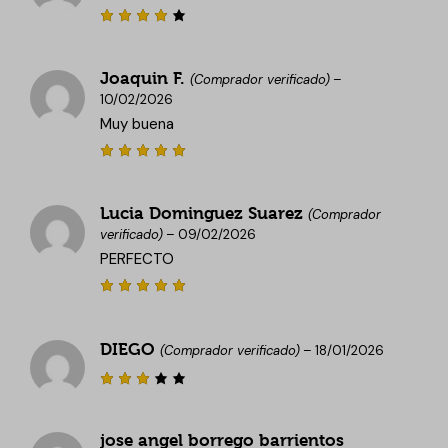
Valora
do con
4
de 5
Joaquin F.
(Comprador verificado)
–
10/02/2026
Muy buena
Valorado
con
5
de
5
Lucia Dominguez Suarez
(Comprador
verificado)
–
09/02/2026
PERFECTO
Valorado
con
5
de
5
DIEGO
(Comprador verificado)
–
18/01/2026
Valor
ado
con
3
jose angel borrego barrientos
de 5