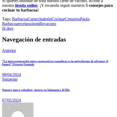
Si quieres disfrutar de toda nuestra carne de vacuno, accede a
nuestra
tienda online
. ¡Y recuerda seguir nuestros
5 consejos para
cocinar tu barbacoa
!
Tags:
Barbacoa
Carne
chuletón
Cocinar
Consejos
Packs
Barbacoa
recetas
solomillo
vacuno
0
Likes
Navegación de entradas
Anterior
“La intercooperación entre cooperativas ganaderas es la mejorforma de afrontar el
futuro” Octavio Gonzalo
08/04/2024
Siguiente
Nuestro nuevo cebadero, noticia en Salamanca Al Día
07/05/2024