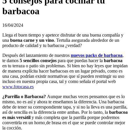
5 consejos para cocinar tu
barbacoa
16/04/2024
Llega el buen tiempo y apetece disfrutar de una buena compañía y
una
buena carne y un vino
. Tertulia asegurada alrededor de un
producto de calidad y tu barbacoa ¿verdad?
Después del lanzamiento de nuestros
nuevos packs de barbacoa
,
te damos
5 sencillos consejos
para que puedas hacer la
barbacoa
en tu terraza o patio sin problemas. Si bien no hay leyes que impidan
de manera explícita hacer barbacoas en un lugar privado, como es
una casa, podrían existir normativas que sí pueden restringir su uso
incluso en nuestra propia casa, tal y como señala el portal web
www.fotocasa.es
¿Parrilla o Barbacoa?
Aunque muchas veces pensamos que es lo
mismo, no es así y ahora te enseñamos la diferencia. Una barbacoa
debe de tener su correspondiente tapa, y si no la lleva es una parrilla,
así de sencilla es la diferencia entre ambas. Por lo tanto, la
barbacoa
es más versátil
y más completa que la parrilla porque podremos
convertirla en un horno
de brasa en el que se puede controlar mejor
la cocción.