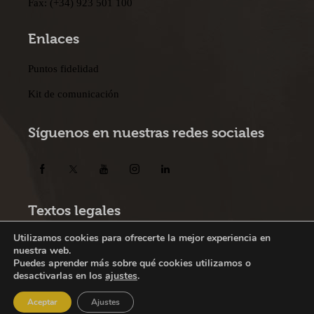
Fax:
(+34) 923 501 100
Enlaces
Puntos fidelidad
Kit de comunicación
Síguenos en nuestras redes sociales
Textos legales
Política de privacidad
|
Política de cookies
|
Aviso legal
|
Utilizamos cookies para ofrecerte la mejor experiencia en
nuestra web.
Condiciones
Puedes aprender más sobre qué cookies utilizamos o
desactivarlas en los
ajustes
.
Aceptar
Ajustes