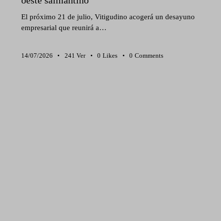
oeste salmantino
El próximo 21 de julio, Vitigudino acogerá un desayuno
empresarial que reunirá a…
14/07/2026
241
Ver
0
Likes
0
Comments
NOTICIAS DEHESA GRANDE