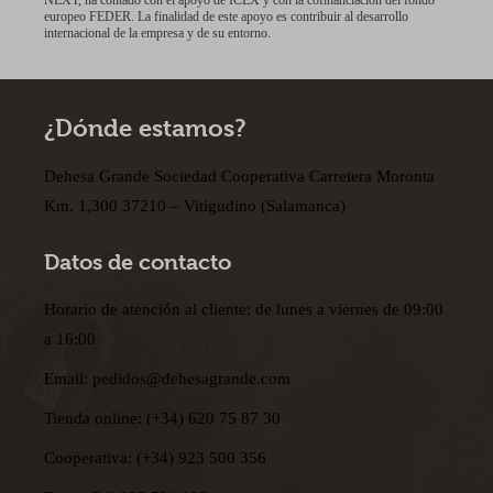
NEXT, ha contado con el apoyo de ICEX y con la cofinanciación del fondo
europeo FEDER. La finalidad de este apoyo es contribuir al desarrollo
internacional de la empresa y de su entorno.
¿Dónde estamos?
Dehesa Grande Sociedad Cooperativa Carretera Moronta
Km. 1,300 37210 – Vitigudino (Salamanca)
Datos de contacto
Horario de atención al cliente: de lunes a viernes de 09:00
a 16:00
Email:
pedidos@dehesagrande.com
Tienda online:
(+34) 620 75 87 30
Cooperativa:
(+34) 923 500 356