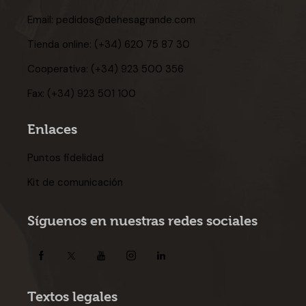
Email:
pedidos@dehesagrande.com
Tienda online:
(+34) 620 75 87 30
Cooperativa:
(+34) 923 500 356
Fax:
(+34) 923 501 100
Enlaces
Puntos fidelidad
Kit de comunicación
Síguenos en nuestras redes sociales
Textos legales