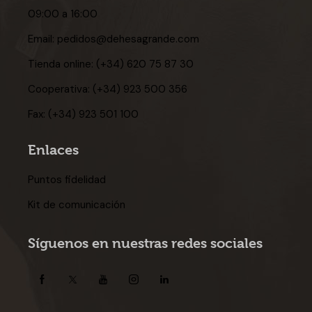
09:00 a 16:00
Email:
pedidos@dehesagrande.com
Tienda online:
(+34) 620 75 87 30
Cooperativa:
(+34) 923 500 356
Fax:
(+34) 923 501 100
Enlaces
Puntos fidelidad
Kit de comunicación
Síguenos en nuestras redes sociales