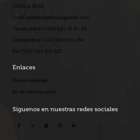
09:00 a 16:00
Email:
pedidos@dehesagrande.com
Tienda online:
(+34) 620 75 87 30
Cooperativa:
(+34) 923 500 356
Fax:
(+34) 923 501 100
Enlaces
Puntos fidelidad
Kit de comunicación
Síguenos en nuestras redes sociales