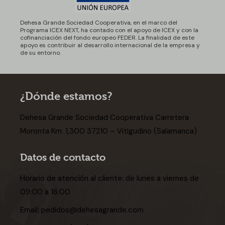
Dehesa Grande Sociedad Cooperativa, en el marco del
Programa ICEX NEXT, ha contado con el apoyo de ICEX y con la
cofinanciación del fondo europeo FEDER. La finalidad de este
apoyo es contribuir al desarrollo internacional de la empresa y
de su entorno.
¿Dónde estamos?
Dehesa Grande Sociedad Cooperativa Carretera
Moronta Km. 1,300 37210 – Vitigudino (Salamanca)
Datos de contacto
Horario de atención al cliente: de lunes a viernes de
09:00 a 16:00
Email:
pedidos@dehesagrande.com