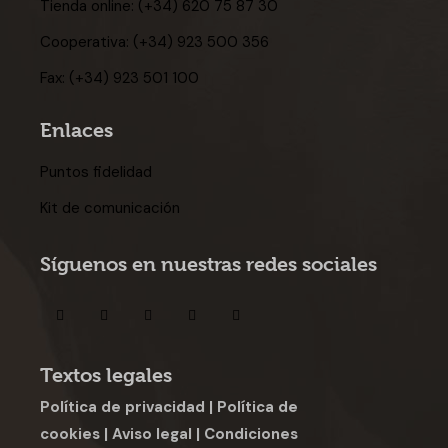
Tienda online:
(+34) 620 75 87 30
Cooperativa:
(+34) 923 500 356
Fax:
(+34) 923 501 100
Enlaces
Puntos fidelidad
Kit de comunicación
Síguenos en nuestras redes sociales
Textos legales
Política de privacidad
|
Política de
cookies
|
Aviso legal
|
Condiciones