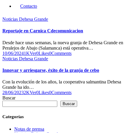
Contacto
Noticias Dehesa Grande
Reportaje en Carnica Cdecomunicacion
Desde hace unas semanas, la nueva granja de Dehesa Grande en
Peralejos de Abajo (Salamanca) está operativa…
10/06/2024
1K
Ver
0
Likes
0
Comments
Noticias Dehesa Grande
Innovar y arriesgarse, éxito de la granja de cebo
Con la evolución de los años, la cooperativa salmantina Dehesa
Grande ha ido…
28/06/2023
2K
Ver
0
Likes
0
Comments
Buscar
Buscar
Categorías
Notas de prensa