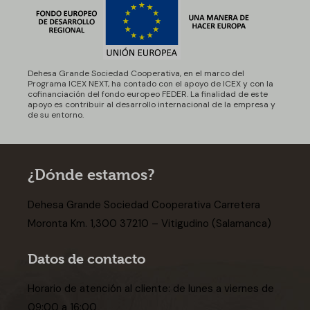
Dehesa Grande Sociedad Cooperativa, en el marco del
Programa ICEX NEXT, ha contado con el apoyo de ICEX y con la
cofinanciación del fondo europeo FEDER. La finalidad de este
apoyo es contribuir al desarrollo internacional de la empresa y
de su entorno.
¿Dónde estamos?
Dehesa Grande Sociedad Cooperativa Carretera
Moronta Km. 1,300 37210 – Vitigudino (Salamanca)
Datos de contacto
Horario de atención al cliente: de lunes a viernes de
09:00 a 16:00