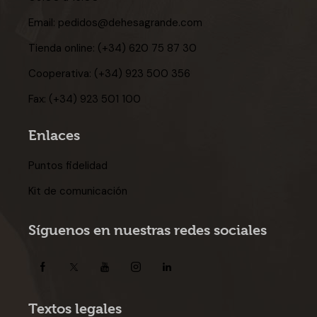
Email:
pedidos@dehesagrande.com
Tienda online:
(+34) 620 75 87 30
Cooperativa:
(+34) 923 500 356
Fax:
(+34) 923 501 100
Enlaces
Puntos fidelidad
Kit de comunicación
Síguenos en nuestras redes sociales
Textos legales