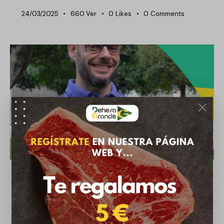
24/03/2025
660
Ver
0
Likes
0
Comments
NOTICIAS DEHESA GRANDE
Fernando Estellés hablará sobre la
sostenibilidad del vacuno en el 25
aniversario de Dehesa Grande