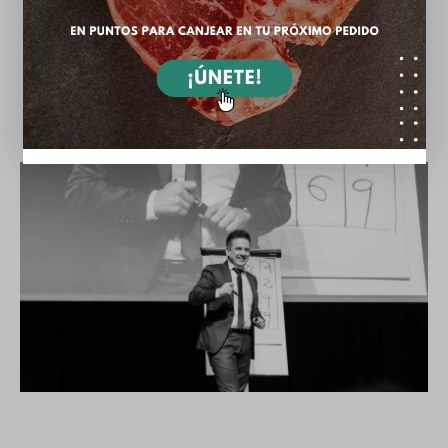
Con motivo de la celebración de nuestro 25º
aniversario, Dehesa Grande se complace…
21/03/2025
732
Ver
0
Likes
0
Comments
NOTICIAS DEHESA GRANDE