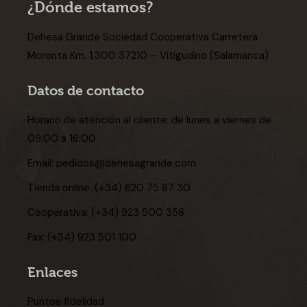
¿Dónde estamos?
Dehesa Grande Sociedad Cooperativa Carretera
Moronta Km. 1,300 37210 – Vitigudino (Salamanca)
Datos de contacto
Horario de atención al cliente: de lunes a viernes de
09:00 a 16:00
Email:
pedidos@dehesagrande.com
Tienda online:
(+34) 620 75 87 30
Cooperativa:
(+34) 923 500 356
Fax:
(+34) 923 501 100
Enlaces
Puntos fidelidad