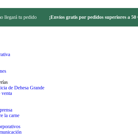
 llegará tu pedido
¡Envíos gratis por pedidos superiores a 50 
ativa
ones
rías
uicia de Dehesa Grande
 venta
prensa
e la carne
rporativos
omunicación