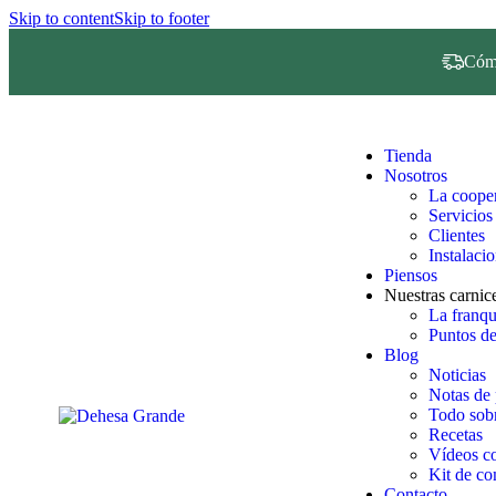
Skip to content
Skip to footer
Cómo
Tienda
Nosotros
La cooper
Servicios
Clientes
Instalaci
Piensos
Nuestras carnice
La franq
Puntos de
Blog
Noticias
Notas de 
Todo sobr
Recetas
Vídeos co
Kit de c
Contacto