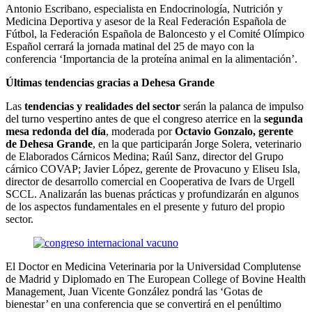
Antonio Escribano, especialista en Endocrinología, Nutrición y
Medicina Deportiva y asesor de la Real Federación Española de
Fútbol, la Federación Española de Baloncesto y el Comité Olímpico
Español cerrará la jornada matinal del 25 de mayo con la
conferencia ‘Importancia de la proteína animal en la alimentación’.
Últimas tendencias gracias a Dehesa Grande
Las
tendencias y realidades del sector
serán la palanca de impulso
del turno vespertino antes de que el congreso aterrice en la
segunda
mesa redonda del día
, moderada por
Octavio Gonzalo, gerente
de Dehesa Grande
, en la que participarán Jorge Solera, veterinario
de Elaborados Cárnicos Medina; Raúl Sanz, director del Grupo
cárnico COVAP; Javier López, gerente de Provacuno y Eliseu Isla,
director de desarrollo comercial en Cooperativa de Ivars de Urgell
SCCL. Analizarán las buenas prácticas y profundizarán en algunos
de los aspectos fundamentales en el presente y futuro del propio
sector.
El Doctor en Medicina Veterinaria por la Universidad Complutense
de Madrid y Diplomado en The European College of Bovine Health
Management, Juan Vicente González pondrá las ‘Gotas de
bienestar’ en una conferencia que se convertirá en el penúltimo