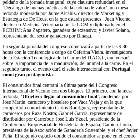
peldaño de la jornada inaugural, cuya clausura redundará en el
‘Decálogo de buenas prácticas de la cadena de valor’, una mesa
redonda moderada por Jaime Alcañiz, director de Marketing y
Estrategia de De Heus, en la que estarán presentes Juan Vicente,
doctor en Medicina Veterinaria por la UCM y diplomado en el
ECBHM; Ana Zapatero, ganadera de extensivo; y Javier Solano,
representante del sector ganadero por Binaga.
La segunda jornada del congreso comenzará a partir de las 9.30
horas con la conferencia a cargo de Ceferina Vieira, investigadora
de la Estación Tecnológica de la Carne del ITACyL, que versará
sobre la importancia de la maduración, del animal a la carne. En el
segundo turno, el evento dará el salto internacional con
Portugal
como gran protagonista
.
El consumidor final centrará la última parte del I Congreso
Internacional de Vacuno con dos bloques. El primero, con la mesa
redonda, ‘
Objetivo: llegar al consumidor final’
, moderada por
José Martín, carnicero y hostelero por Vaca Vieja y en la que
compartirán conocimiento Carlos Rodríguez, representante de
carniceros por Raza Nostra; Gabriel García, representante de
distribuidor por Carrefour; José Luis Yzuel, presidente de la
Conferencia Empresarial de Hostelería de España; Camino Limia,
presidenta de la Asociación de Ganadería Sostenible; y el chef Javier
Peña. El segundo espacio donde el consumidor se pone en el centro