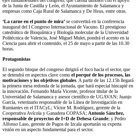
ejes fundamentales del congreso, que cuenta también con el apoyo
de la Junta de Castilla y León, el Ayuntamiento de Salamanca y
empresas como Caja Rural de Salamanca y De Heus, entre otras.
‘La carne en el punto de mira’
se convertirá en la conferencia
inaugural del I Congreso Internacional de Vacuno. El prestigioso
catedrático de Bioquímica y Biología molecular de la Universidad
Politécnica de Valencia, José Miguel Mulet, pondrá el acento en la
Ciencia para abrir el contenido, el 25 de mayo a partir de las 10.30
horas.
Protagonistas
El segundo bloque del congreso dirigirá el foco hacia el sector, que
se detendrá en aspectos clave como
el porqué de los procesos, las
motivaciones y los objetivos globales
. A partir de las 12.15h llegará
la primera mesa redonda de la jornada, que hará especial hincapié en
la innovación. Fernando María Vicente, profesor titular de la
Universidad de Salamanca y asesor científico de UGAVAN; Juanjo
García, veterinario responsable de la Línea de Investigación en
Rumiantes en el ITACyL; Víctor M. Rodríguez, gerente de la
Cooperativa Avícola y Ganadera COPASA;
Antonio Sánchez,
responsable de proyectos de I+D de Dehesa Grande
; y Pedro
Alfonso Laso, gerente de Pagos de Izcala aportarán su experta
visión en un aspecto fundamental para el sector.